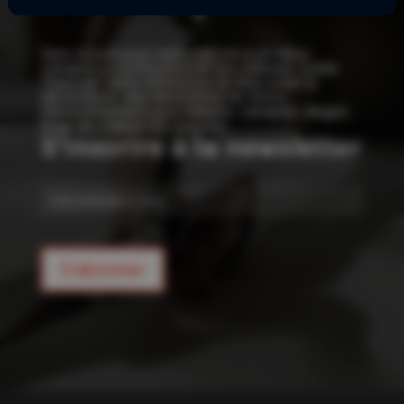
!
Que ce soit pour redonner vie à un vieux
canapé ou confectionner vos rideaux, Joelle
Tissu est votre référence en tissu pour la
décoration : des kilomètres de tissus
d’ameublement pour rideaux, canapés, sièges,
linge de maison et coussins.
S'inscrire à la newsletter
E-
mail
S'abonner