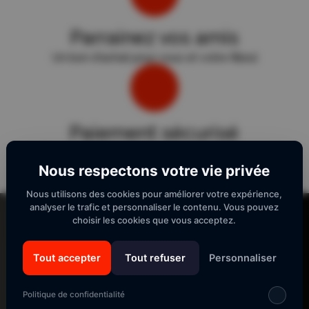
Parrainez vos amis
Un bon d'achat pour vous et votre filleul
Paiement sécurisé
Sécurité "E-Transactions" du Crédit Agricole.
Nous respectons votre vie privée
Nous utilisons des cookies pour améliorer votre expérience,
Lecteur
analyser le trafic et personnaliser le contenu. Vous pouvez
vidéo
choisir les cookies que vous acceptez.
Tout accepter
Tout refuser
Personnaliser
SUIVEZ-NOUS
Politique de confidentialité