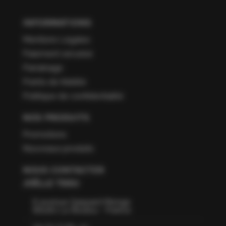
INFORMATIONS
Mentions Légales
Paiement sécurisé
Parrainage
Points de fidélité
Politique de confidentialité
NOS PRODUITS
Promotions
Nouveaux produits
NOUS CONTACTER
JOËLLE TISSU
6 avenue Gaspard Monge
66160 Le Boulou - France