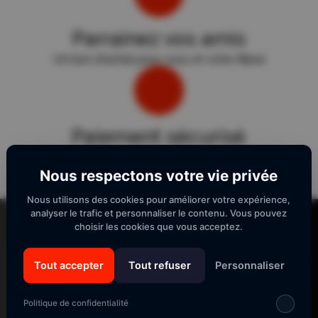
Parrainez vos amis
Un bon d'achat pour vous et votre filleul
Paiement sécurisé
Sécurité "E-Transactions" du Crédit Agricole.
Nous respectons votre vie privée
Nous utilisons des cookies pour améliorer votre expérience,
Lecteur
analyser le trafic et personnaliser le contenu. Vous pouvez
vidéo
choisir les cookies que vous acceptez.
Tout accepter
Tout refuser
Personnaliser
SUIVEZ-NOUS
Politique de confidentialité