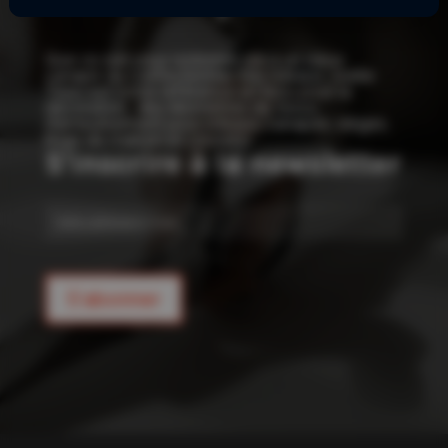
!
Que ce soit pour redonner vie à un vieux
canapé ou confectionner vos rideaux, Joelle
Tissu est votre référence en tissu pour la
décoration : des kilomètres de tissus
d’ameublement pour rideaux, canapés, sièges,
linge de maison et coussins.
S'inscrire à la newsletter
E-
mail
S'abonner