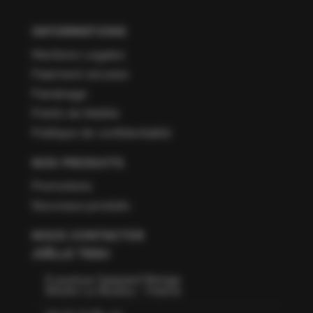
INFORMATIONS
Mentions Légales
Paiement sécurisé
Parrainage
Points de fidélité
Politique de confidentialité
NOS PRODUITS
Promotions
Nouveaux produits
NOUS CONTACTER
JOËLLE TISSU
6 avenue Gaspard Monge
66160 Le Boulou - France