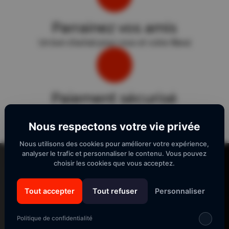
Parrainez vos amis
Un bon d'achat pour vous et votre filleul
Paiement sécurisé
Sécurité "E-Transactions" du Crédit Agricole.
Nous respectons votre vie privée
Nous utilisons des cookies pour améliorer votre expérience,
Lecteur
analyser le trafic et personnaliser le contenu. Vous pouvez
vidéo
choisir les cookies que vous acceptez.
Tout accepter
Tout refuser
Personnaliser
SUIVEZ-NOUS
Politique de confidentialité