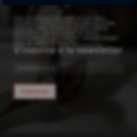
!
Que ce soit pour redonner vie à un vieux
canapé ou confectionner vos rideaux, Joelle
Tissu est votre référence en tissu pour la
décoration : des kilomètres de tissus
d’ameublement pour rideaux, canapés, sièges,
linge de maison et coussins.
S'inscrire à la newsletter
E-
mail
S'abonner