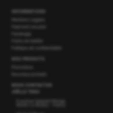
INFORMATIONS
Mentions Légales
Paiement sécurisé
Parrainage
Points de fidélité
Politique de confidentialité
NOS PRODUITS
Promotions
Nouveaux produits
NOUS CONTACTER
JOËLLE TISSU
6 avenue Gaspard Monge
66160 Le Boulou - France