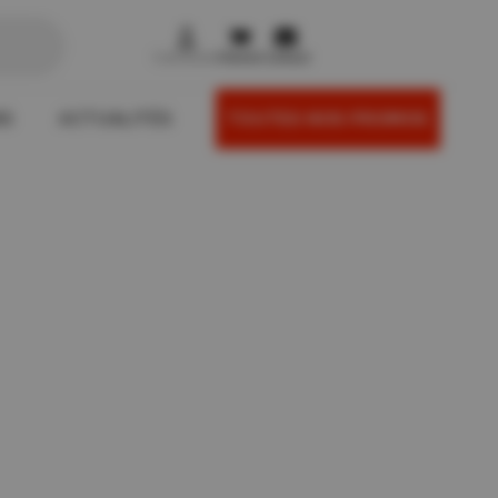



Connexion
Panier
Contact
NS
ACTUALITÉS
TOUTES NOS PROMOS