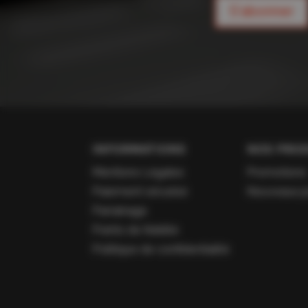
S'abonner
INFORMATIONS
NOS PROD
Mentions Légales
Promotions
Paiement sécurisé
Nouveaux p
Parrainage
Points de fidélité
Politique de confidentialité