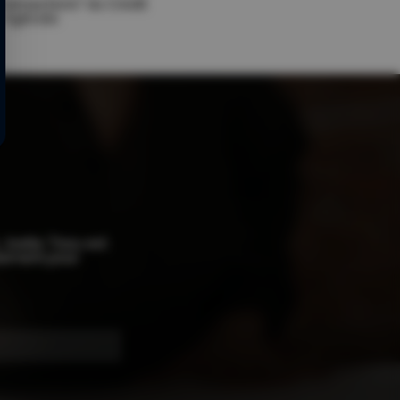
Transactions" du Crédit
Agricole.
 Joelle Tissu est
blement pour