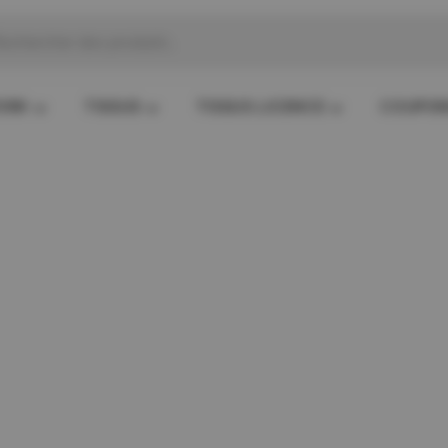
che
s
ORK
TISSUS
TISSUS LICENCE
COUPO