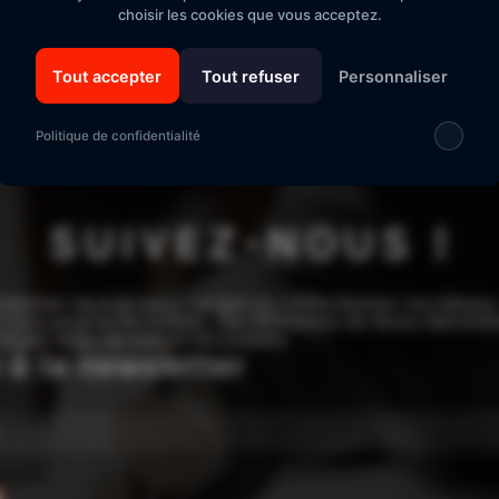
Un bon d'achat pour vous et votre filleul
Sécurité "E-
choisir les cookies que vous acceptez.
Tout accepter
Tout refuser
Personnaliser
Politique de confidentialité
SUIVEZ-NOUS !
edonner vie à un vieux canapé ou confectionner vos rideaux,
 tissu pour la décoration : des kilomètres de tissus d’ameu
sièges, linge de maison et coussins.
e à la newsletter