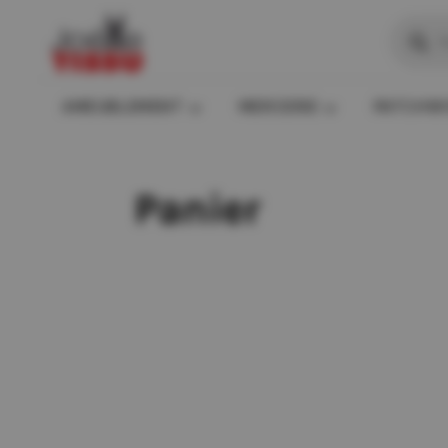
Recher
de
produit
AMEUBLEMENT
MERCERIE
PATCHW
Panier