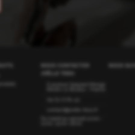
UITS
NOUS CONTACTER
NOUS SUI
JOËLLE TISSU
roduits
6 avenue Gaspard Monge
66160 Le Boulou - France
09 75 72 81 43
contact@joelle-tissu.fr
Du mardi au samedi 10:00–
12:00, 15:00–18:00