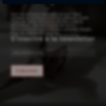
!
Que ce soit pour redonner vie à un vieux
canapé ou confectionner vos rideaux, Joelle
Tissu est votre référence en tissu pour la
décoration : des kilomètres de tissus
d’ameublement pour rideaux, canapés, sièges,
linge de maison et coussins.
S'inscrire à la newsletter
E-
mail
S'abonner