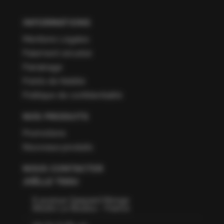
INFORMATIONS
Mentions Légales
Paiement sécurisé
Parrainage
Points de fidélité
Politique de confidentialité
NOS PRODUITS
Promotions
Nouveaux produits
NOUS CONTACTER
JOËLLE TISSU
6 avenue Gaspard Monge
66160 Le Boulou - France