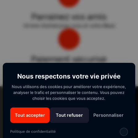
Parrainez vos amis
Un bon d'achat pour vous et votre filleul
Paiement sécurisé
Sécurité "E-Transactions" du Crédit Agricole.
Nous respectons votre vie privée
Nous utilisons des cookies pour améliorer votre expérience,
Lecteur
analyser le trafic et personnaliser le contenu. Vous pouvez
vidéo
choisir les cookies que vous acceptez.
Tout accepter
Tout refuser
Personnaliser
SUIVEZ-NOUS
Politique de confidentialité