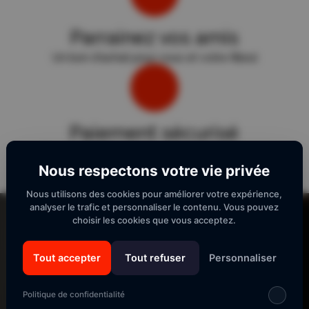
Parrainez vos amis
Un bon d'achat pour vous et votre filleul
Paiement sécurisé
Sécurité "E-Transactions" du Crédit Agricole.
Nous respectons votre vie privée
Nous utilisons des cookies pour améliorer votre expérience,
Lecteur
analyser le trafic et personnaliser le contenu. Vous pouvez
vidéo
choisir les cookies que vous acceptez.
Tout accepter
Tout refuser
Personnaliser
SUIVEZ-NOUS
Politique de confidentialité