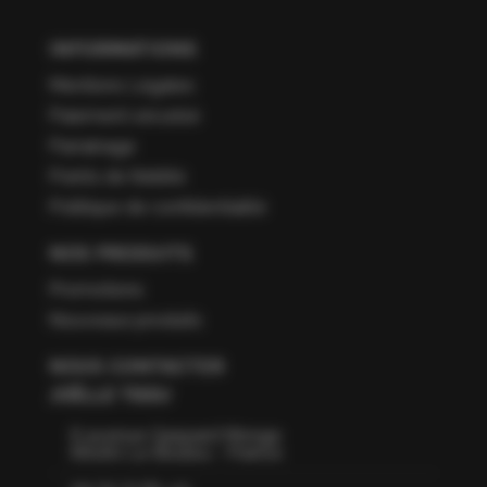
INFORMATIONS
Mentions Légales
Paiement sécurisé
Parrainage
Points de fidélité
Politique de confidentialité
NOS PRODUITS
Promotions
Nouveaux produits
NOUS CONTACTER
JOËLLE TISSU
6 avenue Gaspard Monge
66160 Le Boulou - France