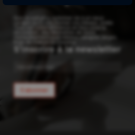
!
Que ce soit pour redonner vie à un vieux
canapé ou confectionner vos rideaux, Joelle
Tissu est votre référence en tissu pour la
décoration : des kilomètres de tissus
d’ameublement pour rideaux, canapés, sièges,
linge de maison et coussins.
S'inscrire à la newsletter
E-
mail
S'abonner